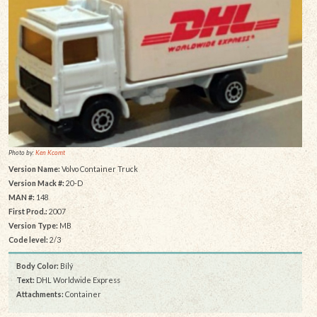
Photo by:
Ken Kcomt
Version Name:
Volvo Container Truck
Version Mack #:
20-D
MAN #:
148
First Prod.:
2007
Version Type:
MB
Code level:
2/3
Body Color:
Bílý
Text:
DHL Worldwide Express
Attachments:
Container