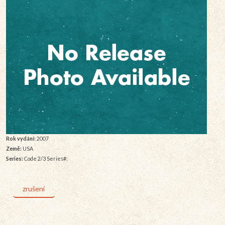
Rok vydání:
2007
Země:
USA
Series:
Code 2/3 Series#:
zrušení