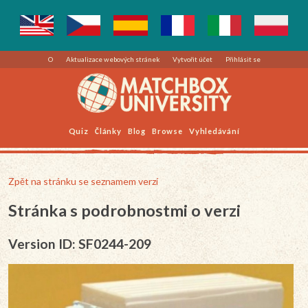
O
Aktualizace webových stránek
Vytvořit účet
Přihlásit se
Quiz
Články
Blog
Browse
Vyhledávání
Zpět na stránku se seznamem verzí
Stránka s podrobnostmi o verzi
Version ID: SF0244-209