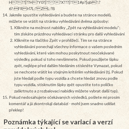
H???[??H?Y0?[?? ??X???[??1#p?[qb?:?
6?:FR H֗7L;? ZL:?B
Jakmile spustíte vyhledávání a budete na stránce modelů,
můžete se vrátit na stránku vyhledávání dvěma způsoby:
Klikněte na možnost nabídky „Zpět na vyhledávání modelu“;
tím získáte prázdnou vyhledávací stránku pro další vyhledávání
Klikněte na tlačítko Zpět v prohlížeči. Tím se na stránce
vyhledávání ponechají všechny informace o vašem posledním
vyhledávání, které vám mohou poskytnout neočekávané
výsledky, pokud si toho nevšimnete. Pokud použijete šipku
zpět, nejlépe před dalším hledáním stiskněte Vymazat, pokud
se nechcete vrátit ke stejným kritériím vyhledávání (tj. Pokud
jste hledali podle typu vozidla a chcete hledat znovu podle
typu vozidla, stisknutím šipky zpět opustíte toto políčko
zaškrtnuto a z rozbalovací nabídky můžete vybrat další typ).
Pokud nedosahujete očekávaných výsledků, pošlete mi prosím
komentář a já zkontroluji databázi - mohl jsem snadno udělat
překlep!
Poznámka týkající se variací a verzí