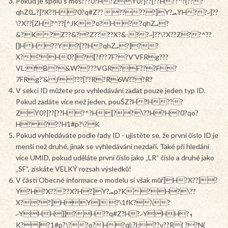
Pokud je spolu s moś???0?H?ZY0?]??[??H?؜?^?[???
qhZܝ0?]?X??H?0?q#Z?? ?????]Y?ܚYH??ޙ]??
\?X??[ZH?^??[^JK?o?H??qhZܝ?
&?K?Z??&??Z????X?&܈??ޙ]??\?X??Z??^??
[]H H??Y?[??H?qhZܝ?]??
X??H0?]?[?f??7F??V'VFRg???
VL:fB?&W????VGR?F???F?
7FRg?'&ƒ???[??R?R6W???R?
V sekci ID můžete pro vyhledávání zadat pouze jeden typ ID.
Pokud zadáte více než jeden, pouŚZ?H?H???
ZY0?]??[??H?^?H[??\??H?H?0?qo?
H????H1#p?\?K
Pokud vyhledáváte podle řady ID - ujistěte se, že první číslo ID je
menší než druhé, jinak se vyhledávání nezdaří. Také při hledání
více UMID, pokud uděláte první číslo jako „LR“ číslo a druhé jako
„SF“, získáte VELKÝ rozsah výsledků!
V části Obecné informace o modelu si však můř]H?X??]?
Y?H?X????X?H?]Y?ܚp?K?H?\??
X???]HY] ?\1fK?\?
ޚYHH]]?H??q#Z?H?ޚYHH?ܙ
K?]?1#p?\??o?H?ql:?l:??v??R( ??N(