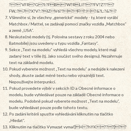
??'VFR?G?l:?FB?W?RLI????FV?Z????
FW,:?7?X?V?:?lZV6???F?:?&?L:?&??
Všimněte si, že všechny „generické“ modely - ty, které vyrábí
Matchbox / Mattel, se zadávají pomocí značky vozidla „Matchbox“
a země „USA“.
Neskutečné modely (tj. Polovina sestavy z roku 2004 nebo
Batmobile) jsou uvedeny u typu vozidla „Fantasy“.
Sekce „Text na modelu“ vyhledá všechny modely, které mají
zadaný text v těle (tj. Jako součást svého designu). Nezahrnuje
text na základně modelu.
Pokud vyberete možnost „Text na modelu“ a nedojde k nalezení
shody, zkuste zadat méně textu nebo výraznější text.
Nepoužívejte interpunkci.
Pokud provedete výběr v sekcích ID a Obecné informace o
modelu, bude vyhledávat pouze na základě Obecné informace o
modelu. Podobně pokud vyberete možnost „Text na modelu“,
bude vyhledávat pouze podle tohoto textu.
Po zadání kritérií spusťte vyhledávání kliknutím na tlačítko
„Hledat“.
Kliknutím na tlačítko Vymazat vymař]H?hYK???[??