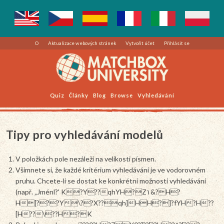
O
Aktualizace webových stránek
Vytvořit účet
Přihlásit se
Quiz
Články
Blog
Browse
Vyhledávání
Tipy pro vyhledávání modelů
V položkách pole nezáleží na velikosti písmen.
Všimnete si, že každé kritérium vyhledávání je ve vodorovném
pruhu. Chcete-li se dostat ke konkrétní možnosti vyhledávání
(např. „Jménl?' K?Y??qhYH?Z۱&?H?
H[???Y\??X??qh]HH?]?fYH?H??
[H??\??H?K