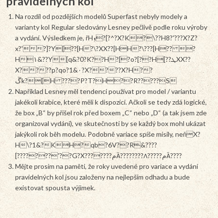
pravidelných kol
Na rozdíl od pozdějších modelů Superfast nebyly modely a
varianty kol Regular sledovány Lesney pečlivě podle roku výroby
a vydání. Výsledkem je, řHܙ?[?^?X?K?\??H8?'???X?Z?
x?'?]?Y[??[H?\?XX??[HH?\???[H?? ?
H۱&??Y[q&?0?K??H?[?o?[??H[??ܛXX??
X????p?qo?1&۰?X????X?H??
ڱk?[H ????P?T?H??R?????S
Například Lesney měl tendenci používat pro model / variantu
jakékoli krabice, které měli k dispozici. Ačkoli se tedy zdá logické,
že box „B“ by přišel rok před boxem „C“ nebo „D“ (a tak jsem zde
organizoval vydání), ve skutečnosti by se každý box mohl ukázat
jakýkoli rok běh modelu. Podobně variace spíše mísily, neňX?
H\?1&?KH?qb?6V??R&????
[???????'??G?X???????مȀ????????Ʌ?????مȀ????
Mějte prosím na paměti, že roky uvedené pro variace a vydání
pravidelných kol jsou založeny na nejlepším odhadu a bude
existovat spousta výjimek.