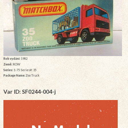
Rok vydání:
1982
Země:
ROW
Series:
1-75 Series#: 35
Package Name:
Zoo Truck
Var ID: SF0244-004-j