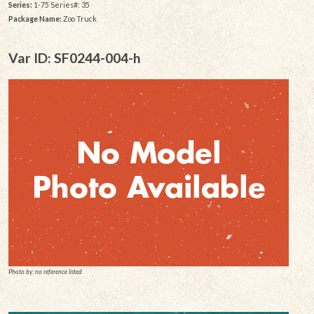
Series:
1-75 Series#: 35
Package Name:
Zoo Truck
Var ID: SF0244-004-h
Photo by: no reference listed