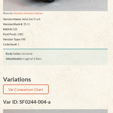
Photos by:
Matchbox University Collection
Version Name:
Volvo Zoo Truck
Version Mack #:
35-D
MAN #:
035
First Prod.:
1982
Version Type:
MB
Code level:
1
Body Color:
Červené
Attachments:
Cage w/ 2 lions
Variations
Var Comparison Chart
Var ID: SF0244-004-a