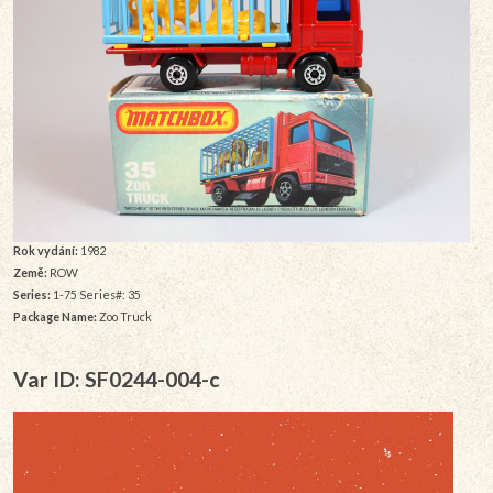
Rok vydání:
1982
Země:
ROW
Series:
1-75 Series#: 35
Package Name:
Zoo Truck
Var ID: SF0244-004-c