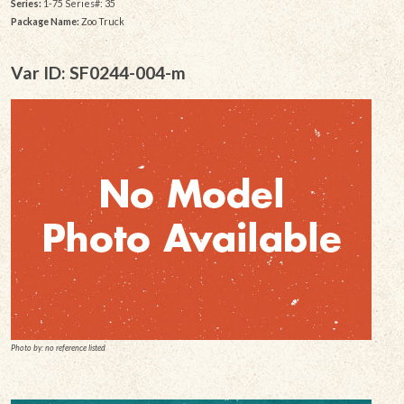
Series:
1-75 Series#: 35
Package Name:
Zoo Truck
Var ID: SF0244-004-m
Photo by: no reference listed