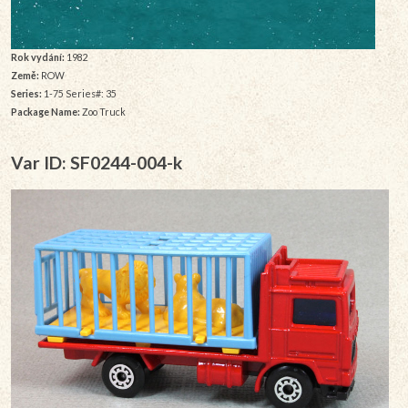
Rok vydání:
1982
Země:
ROW
Series:
1-75 Series#: 35
Package Name:
Zoo Truck
Var ID: SF0244-004-k