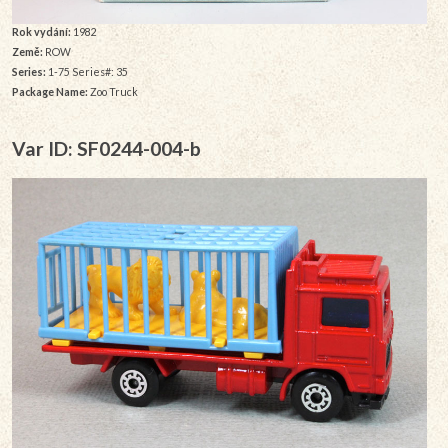
Rok vydání:
1982
Země:
ROW
Series:
1-75 Series#: 35
Package Name:
Zoo Truck
Var ID: SF0244-004-b