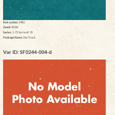
Rok vydání:
1982
Země:
ROW
Series:
1-75 Series#: 35
Package Name:
Zoo Truck
Var ID: SF0244-004-d