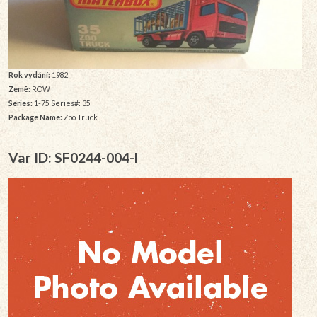
Rok vydání:
1982
Země:
ROW
Series:
1-75 Series#: 35
Package Name:
Zoo Truck
Var ID: SF0244-004-l