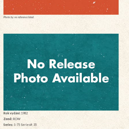
Photo by: no reference listed
Rok vydání:
1982
Země:
ROW
Series:
1-75 Series#: 35