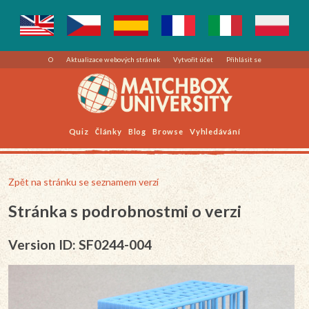
O
Aktualizace webových stránek
Vytvořit účet
Přihlásit se
Quiz
Články
Blog
Browse
Vyhledávání
Zpět na stránku se seznamem verzí
Stránka s podrobnostmi o verzi
Version ID: SF0244-004