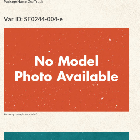
Package Name:
Zoo Truck
Var ID: SF0244-004-e
Photo by: no reference listed