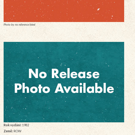
Photo by: no reference listed
Rok vydání:
1982
Země:
ROW