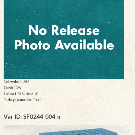
Rok vydání:
1982
Země:
ROW
Series:
1-75 Series#: 35
Package Name:
Zoo Truck
Var ID: SF0244-004-n