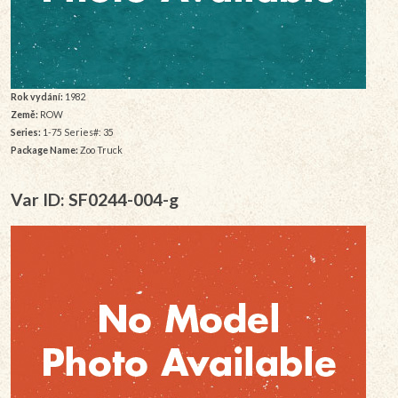
Rok vydání:
1982
Země:
ROW
Series:
1-75 Series#: 35
Package Name:
Zoo Truck
Var ID: SF0244-004-g