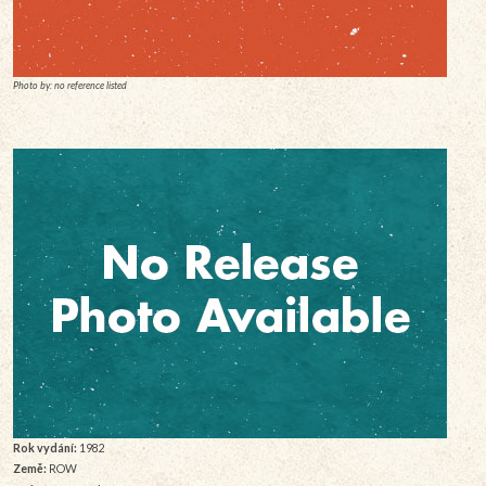
Photo by: no reference listed
Rok vydání:
1982
Země:
ROW