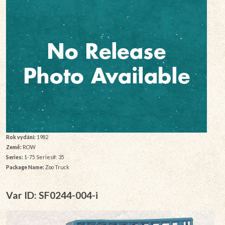
Rok vydání:
1982
Země:
ROW
Series:
1-75 Series#: 35
Package Name:
Zoo Truck
Var ID: SF0244-004-i