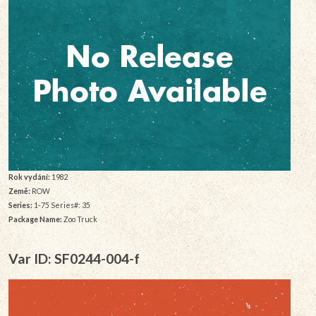
Rok vydání:
1982
Země:
ROW
Series:
1-75 Series#: 35
Package Name:
Zoo Truck
Var ID: SF0244-004-f