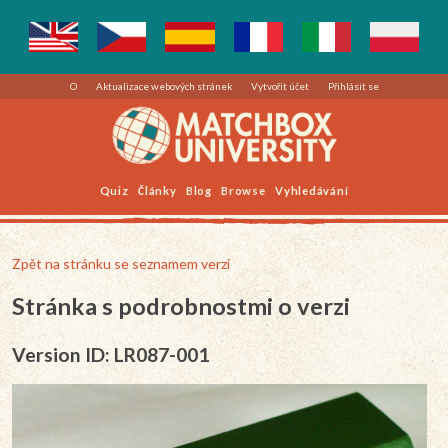
O
Aktualizace webových stránek
Vytvořit účet
Přihlásit se
Quiz
Články
Blog
Browse
Vyhledávání
Zpět na stránku se seznamem verzí
Stránka s podrobnostmi o verzi
Version ID: LR087-001