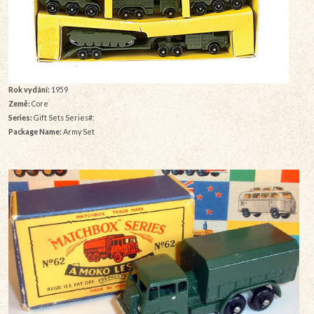
Rok vydání:
1959
Země:
Core
Series:
Gift Sets Series#:
Package Name:
Army Set