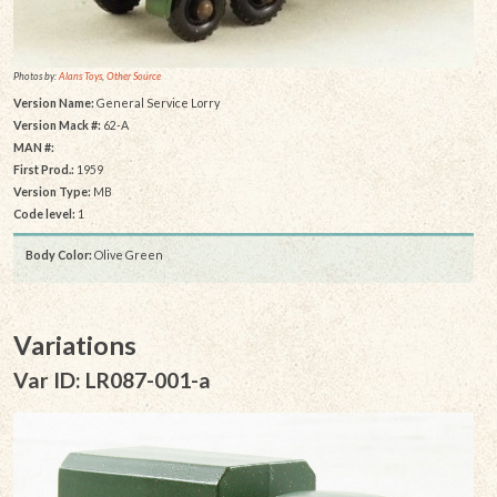
Photos by:
Alans Toys
,
Other Source
Version Name:
General Service Lorry
Version Mack #:
62-A
MAN #:
First Prod.:
1959
Version Type:
MB
Code level:
1
Body Color:
Olive Green
Variations
Var ID: LR087-001-a