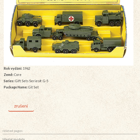
Rok vydání:
1962
Země:
Core
Series:
Gift Sets Series#: G-5
Package Name:
Git Set
zrušení
related pages:
Hledat modely