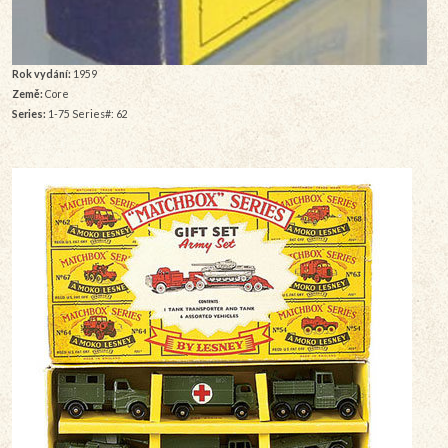
Rok vydání:
1959
Země:
Core
Series:
1-75 Series#: 62