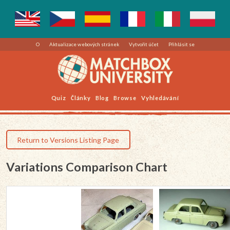
O
Aktualizace webových stránek
Vytvořit účet
Přihlásit se
Quiz
Články
Blog
Browse
Vyhledávání
Return to Versions Listing Page
Variations Comparison Chart