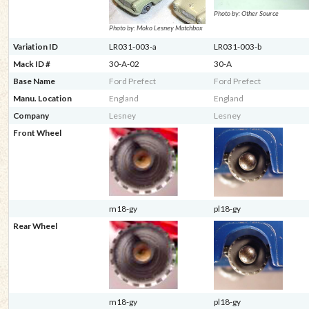
Photo by: Other Source
Photo by: Moko Lesney Matchbox
Variation ID
LR031-003-a
LR031-003-b
Mack ID #
30-A-02
30-A
Base Name
Ford Prefect
Ford Prefect
Manu. Location
England
England
Company
Lesney
Lesney
Front Wheel
m18-gy
pl18-gy
Rear Wheel
m18-gy
pl18-gy