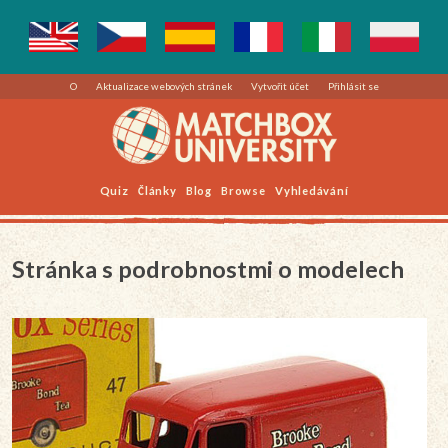
O
Aktualizace webových stránek
Vytvořit účet
Přihlásit se
Quiz
Články
Blog
Browse
Vyhledávání
Stránka s podrobnostmi o modelech