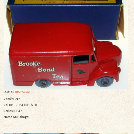
Photo by:
Other Source
Země:
Core
Rel ID:
LR064-001-b-01
Series ID:
47
Name on Pakage: