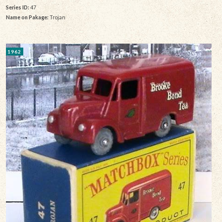
Series ID:
47
Name on Pakage:
Trojan
1962