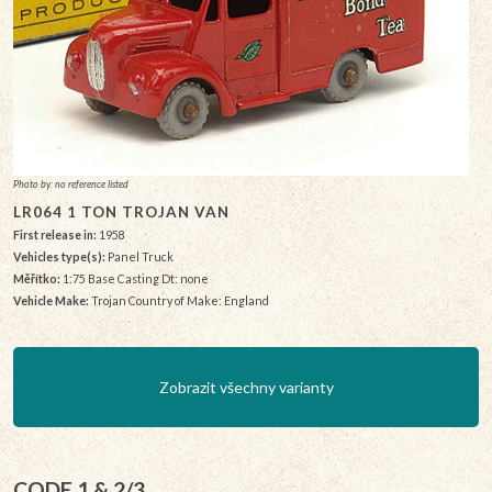
Photo by: no reference listed
LR064 1 TON TROJAN VAN
First release in:
1958
Vehicles type(s):
Panel Truck
Měřítko:
1:75 Base Casting Dt: none
Vehicle Make:
Trojan Country of Make: England
Zobrazit všechny varianty
CODE 1 & 2/3