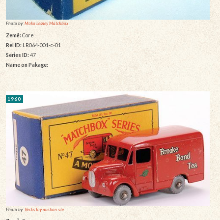
Photo by:
Moko Lesney Matchbox
Země:
Core
Rel ID:
LR064-001-c-01
Series ID:
47
Name on Pakage:
1960
Photo by:
Vectis toy auction site