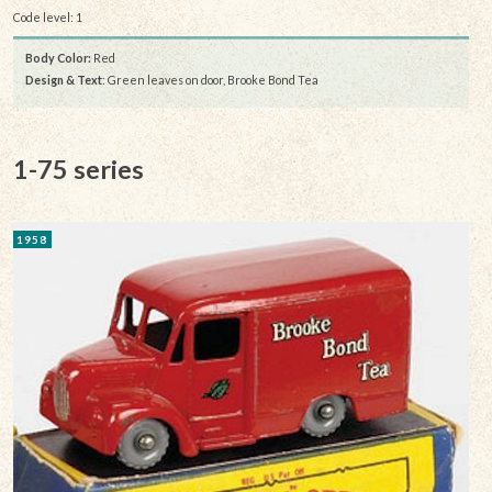
Code level: 1
Body Color:
Red
Design & Text
: Green leaves on door, Brooke Bond Tea
1-75 series
1958