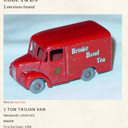
1 versions found
Photo by:
Alans Toys
1 TON TROJAN VAN
Version ID:
LR064-001
MAN #:
First Rel Date: 1958