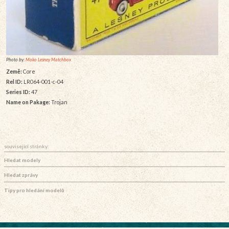
Photo by:
Moko Lesney Matchbox
Země:
Core
Rel ID:
LR064-001-c-04
Series ID:
47
Name on Pakage:
Trojan
související stránky:
Hledat modely
Hledat zprávy
Tipy pro hledání modelů