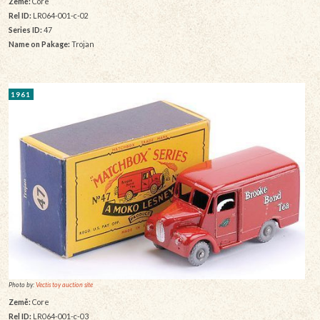
Země:
Core
Rel ID:
LR064-001-c-02
Series ID:
47
Name on Pakage:
Trojan
1961
Photo by:
Vectis toy auction site
Země:
Core
Rel ID:
LR064-001-c-03