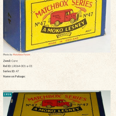
Photo by:
Matchbox Forum
Země:
Core
Rel ID:
LR064-001-a-01
Series ID:
47
Name on Pakage:
1959