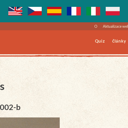
O
Aktualizace we
Quiz
Články
s
-002-b