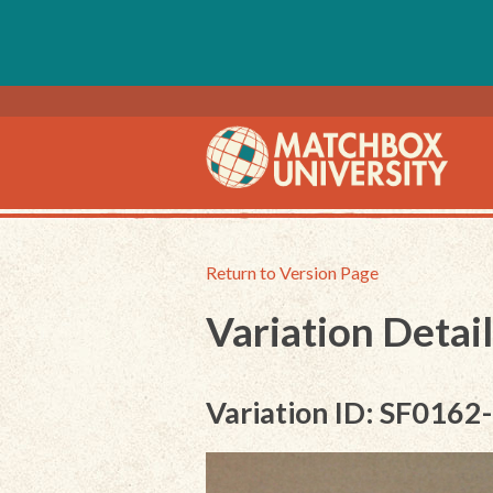
Return to Version Page
Variation Detail
Variation ID: SF0162