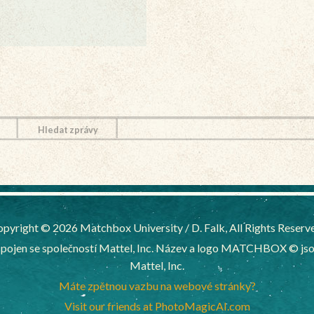
Hledat zprávy
pyright © 2026 Matchbox University / D. Falk, All Rights Reserv
ojen se společností Mattel, Inc. Název a logo MATCHBOX © jsou
Mattel, Inc.
Máte zpětnou vazbu na webové stránky?
Visit our friends at PhotoMagicAI.com