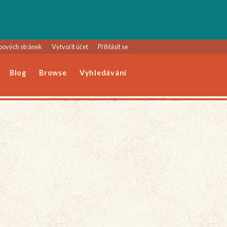
bových stránek
Vytvořit účet
Přihlásit se
Blog
Browse
Vyhledávání