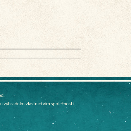
ed.
 výhradním vlastnictvím společnosti