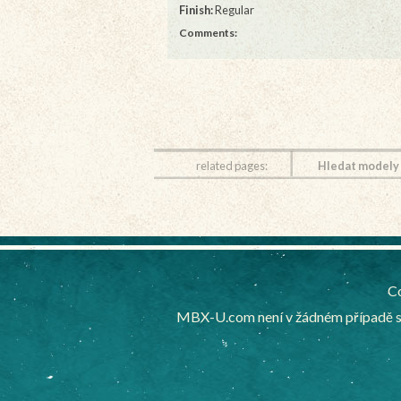
Finish:
Regular
Comments:
related pages:
Hledat modely
Co
MBX-U.com není v žádném případě sp