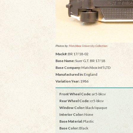
Photos by:
Matchbox University Collection
Mack#:
BR 17/18-02
Base Name:
Suer G.T. BR 17/18
Base Company:
Matchbox Int'l LTD
Manufactured in:
England
Variation Year:
1986
Front Wheel Code:
ar5-bksv
Rear Wheel Code:
cr5-bksv
Window Color:
black/opaque
Interior Color:
None
Base Material:
Plastic
Base Color:
Black