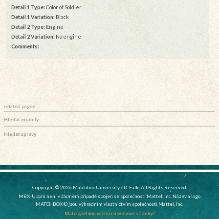
Detail 1 Type:
Color of Soldier
Detail 1 Variation:
Black
Detail 2 Type:
Engine
Detail 2 Variation:
No engine
Comments:
related pages:
Hledat modely
Hledat zprávy
Copyright © 2026 Matchbox University / D. Falk, All Rights Reserved.
MBX-U.com není v žádném případě spojen se společností Mattel, Inc. Název a logo
MATCHBOX © jsou výhradním vlastnictvím společnosti Mattel, Inc.
Máte zpětnou vazbu na webové stránky?