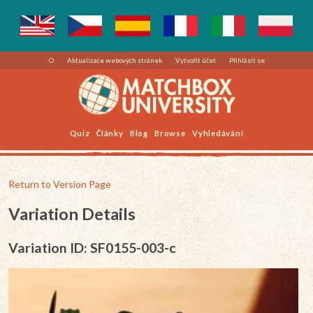
O
Aktualizace webových stránek
Vytvořit účet
Přihlásit se
Quiz
Články
Blog
Browse
Vyhledávání
Return to Version Page
Variation Details
Variation ID: SF0155-003-c