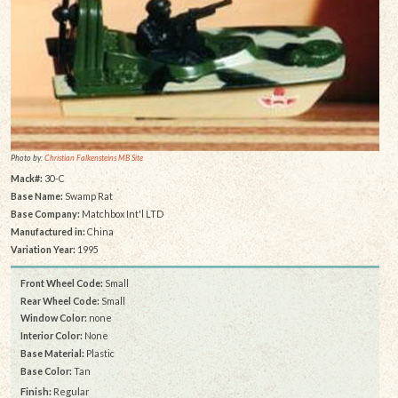
Photo by:
Christian Falkensteins MB Site
Mack#:
30-C
Base Name:
Swamp Rat
Base Company:
Matchbox Int'l LTD
Manufactured in:
China
Variation Year:
1995
Front Wheel Code:
Small
Rear Wheel Code:
Small
Window Color:
none
Interior Color:
None
Base Material:
Plastic
Base Color:
Tan
Finish:
Regular