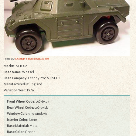
Photo by:
Christian Falkensteins MB Site
Mack#:
73-B-02
Base Name:
Weasel
Base Company:
Lesney Prod & Co LTD
Manufactured in:
England
Variation Year:
1976
Front Wheel Code:
co5-bkbk
Rear Wheel Code:
co5-bkbk
Window Color:
no windows
Interior Color:
None
Base Material:
Metal
Base Color:
Green