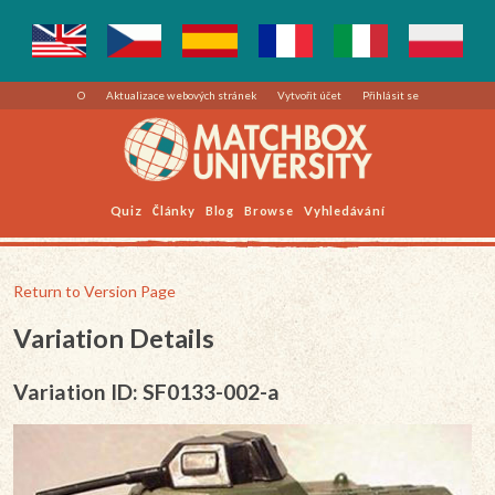
O
Aktualizace webových stránek
Vytvořit účet
Přihlásit se
Quiz
Články
Blog
Browse
Vyhledávání
Return to Version Page
Variation Details
Variation ID: SF0133-002-a