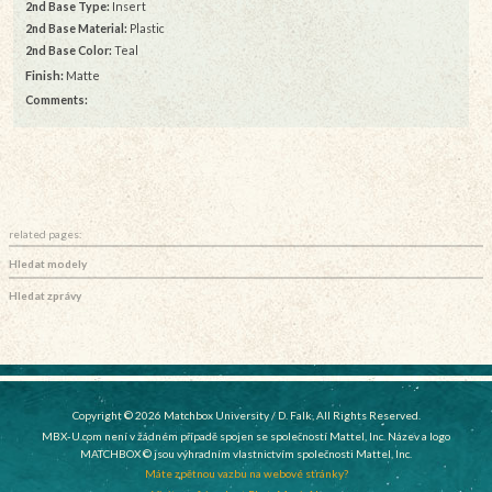
2nd Base Type:
Insert
2nd Base Material:
Plastic
2nd Base Color:
Teal
Finish:
Matte
Comments:
related pages:
Hledat modely
Hledat zprávy
Copyright © 2026 Matchbox University / D. Falk, All Rights Reserved.
MBX-U.com není v žádném případě spojen se společností Mattel, Inc. Název a logo
MATCHBOX © jsou výhradním vlastnictvím společnosti Mattel, Inc.
Máte zpětnou vazbu na webové stránky?