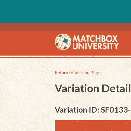
Return to Version Page
Variation Detail
Variation ID: SF0133