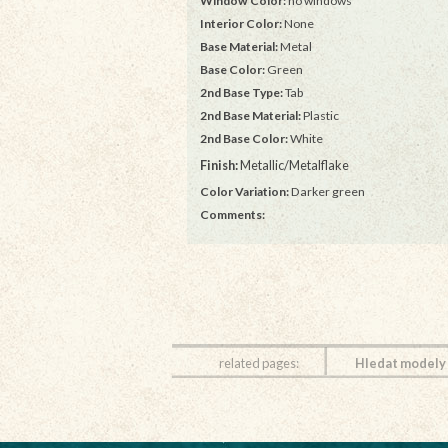
Window Color:
no windows
Interior Color:
None
Base Material:
Metal
Base Color:
Green
2nd Base Type:
Tab
2nd Base Material:
Plastic
2nd Base Color:
White
Finish:
Metallic/Metalflake
Color Variation:
Darker green
Comments:
related pages:
Hledat modely