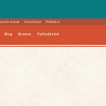
bových stránek
Vytvořit účet
Přihlásit se
Blog
Browse
Vyhledávání