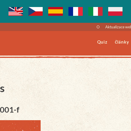
O
Aktualizace we
Quiz
Články
s
-001-f