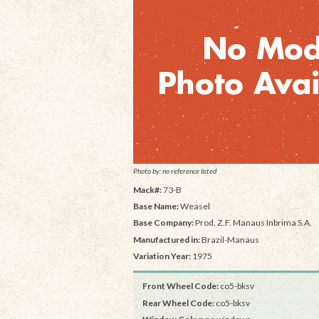
Photo by: no reference listed
Mack#:
73-B
Base Name:
Weasel
Base Company:
Prod. Z.F. Manaus Inbrima S.A.
Manufactured in:
Brazil-Manaus
Variation Year:
1975
Front Wheel Code:
co5-bksv
Rear Wheel Code:
co5-bksv