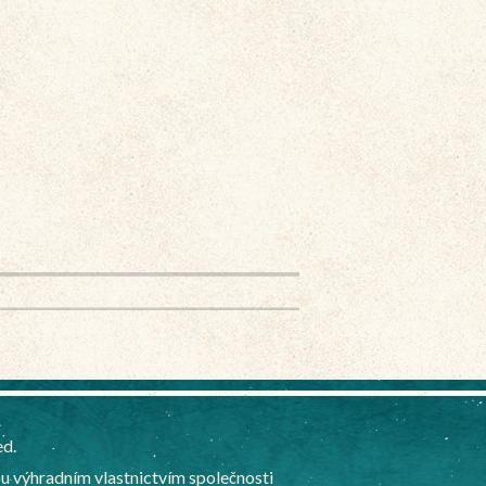
ed.
 výhradním vlastnictvím společnosti