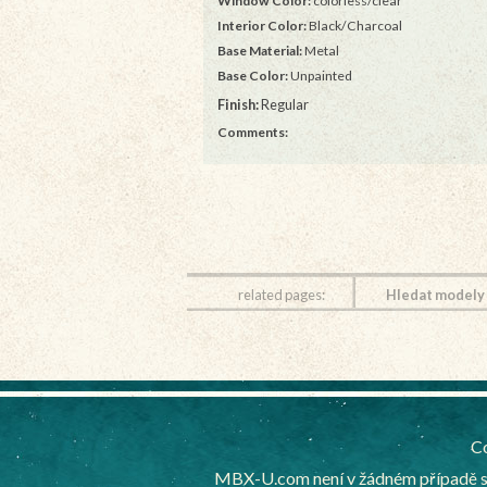
Window Color:
colorless/clear
Interior Color:
Black/Charcoal
Base Material:
Metal
Base Color:
Unpainted
Finish:
Regular
Comments:
related pages:
Hledat modely
Co
MBX-U.com není v žádném případě sp