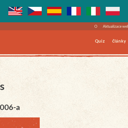
O
Aktualizace we
Quiz
Články
s
-006-a