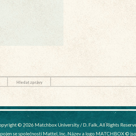
Hledat zprávy
pyright © 2026 Matchbox University / D. Falk, All Rights Reserv
ojen se společností Mattel, Inc. Název a logo MATCHBOX © jsou