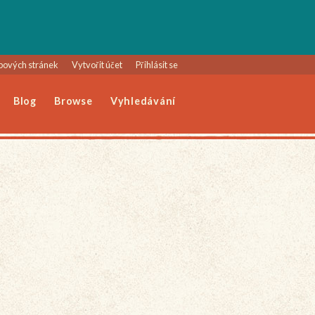
bových stránek
Vytvořit účet
Přihlásit se
Blog
Browse
Vyhledávání