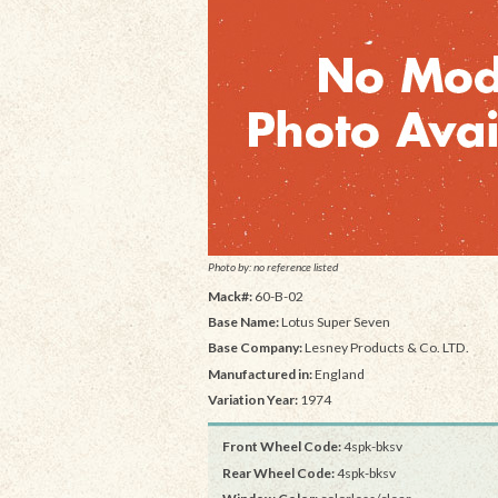
Photo by: no reference listed
Mack#:
60-B-02
Base Name:
Lotus Super Seven
Base Company:
Lesney Products & Co. LTD.
Manufactured in:
England
Variation Year:
1974
Front Wheel Code:
4spk-bksv
Rear Wheel Code:
4spk-bksv