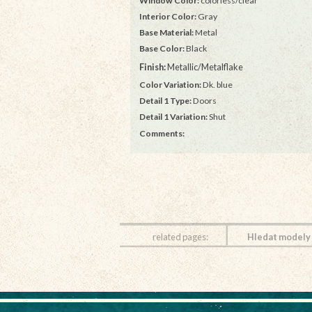
Window Color:
colorless/clear
Interior Color:
Gray
Base Material:
Metal
Base Color:
Black
Finish:
Metallic/Metalflake
Color Variation:
Dk. blue
Detail 1 Type:
Doors
Detail 1 Variation:
Shut
Comments:
related pages:
Hledat modely