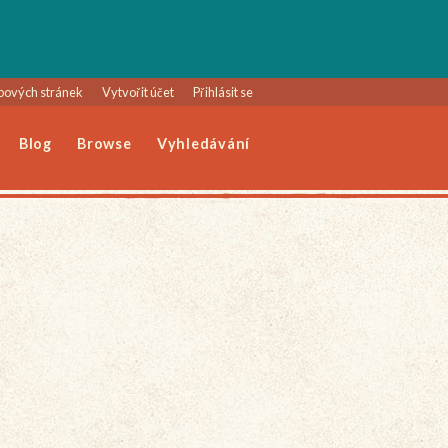
bových stránek
Vytvořit účet
Přihlásit se
Blog
Browse
Vyhledávání