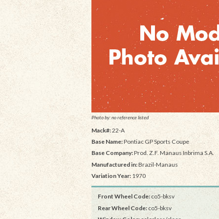
Photo by: no reference listed
Mack#:
22-A
Base Name:
Pontiac GP Sports Coupe
Base Company:
Prod. Z.F. Manaus Inbrima S.A.
Manufactured in:
Brazil-Manaus
Variation Year:
1970
Front Wheel Code:
co5-bksv
Rear Wheel Code:
co5-bksv