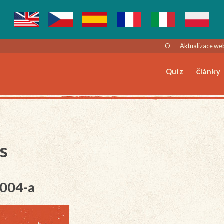
O
Aktualizace we
Quiz
Články
s
-004-a