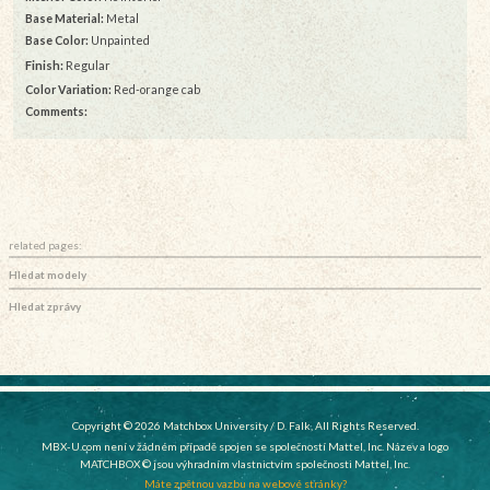
Base Material:
Metal
Base Color:
Unpainted
Finish:
Regular
Color Variation:
Red-orange cab
Comments:
related pages:
Hledat modely
Hledat zprávy
Copyright © 2026 Matchbox University / D. Falk, All Rights Reserved.
MBX-U.com není v žádném případě spojen se společností Mattel, Inc. Název a logo
MATCHBOX © jsou výhradním vlastnictvím společnosti Mattel, Inc.
Máte zpětnou vazbu na webové stránky?