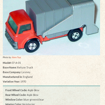
Photo by:
Alans Toys
Mack#:
07-A-01
Base Name:
Refuse Truck
Base Company:
Lesney
Manufactured in:
England
Variation Year:
1970
Front Wheel Code:
4spk-bksv
Rear Wheel Code:
4spk-bksv
Window Color:
blue-green/clear
Interior Color:
No Interior