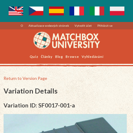
O
Aktualizace webových stránek
Vytvořit účet
Přihlásit se
Quiz
Články
Blog
Browse
Vyhledávání
Return to Version Page
Variation Details
Variation ID: SF0017-001-a