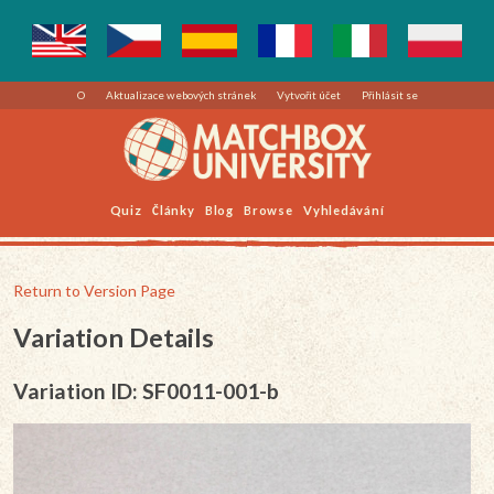
O
Aktualizace webových stránek
Vytvořit účet
Přihlásit se
Quiz
Články
Blog
Browse
Vyhledávání
Return to Version Page
Variation Details
Variation ID: SF0011-001-b