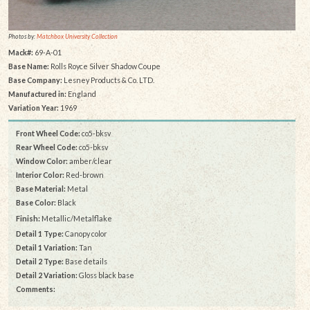
Photos by:
Matchbox University Collection
Mack#:
69-A-01
Base Name:
Rolls Royce Silver Shadow Coupe
Base Company:
Lesney Products & Co. LTD.
Manufactured in:
England
Variation Year:
1969
Front Wheel Code:
co5-bksv
Rear Wheel Code:
co5-bksv
Window Color:
amber/clear
Interior Color:
Red-brown
Base Material:
Metal
Base Color:
Black
Finish:
Metallic/Metalflake
Detail 1 Type:
Canopy color
Detail 1 Variation:
Tan
Detail 2 Type:
Base details
Detail 2 Variation:
Gloss black base
Comments: