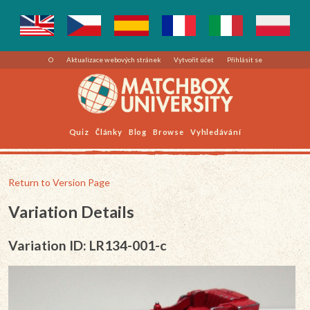
O
Aktualizace webových stránek
Vytvořit účet
Přihlásit se
Quiz
Články
Blog
Browse
Vyhledávání
Return to Version Page
Variation Details
Variation ID: LR134-001-c