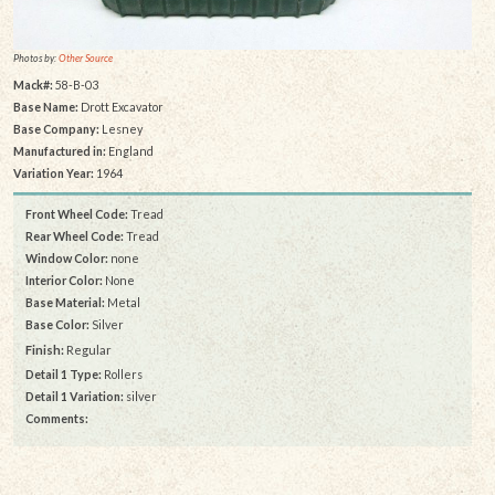
Photos by:
Other Source
Mack#:
58-B-03
Base Name:
Drott Excavator
Base Company:
Lesney
Manufactured in:
England
Variation Year:
1964
Front Wheel Code:
Tread
Rear Wheel Code:
Tread
Window Color:
none
Interior Color:
None
Base Material:
Metal
Base Color:
Silver
Finish:
Regular
Detail 1 Type:
Rollers
Detail 1 Variation:
silver
Comments: