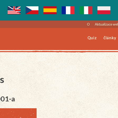
O
Aktualizace we
Quiz
Články
s
001-a