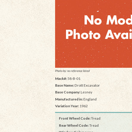
Photo by: no reference listed
Mack#:
58-B-01
Base Name:
Drott Excavator
Base Company:
Lesney
Manufactured in:
England
Variation Year:
1962
Front Wheel Code:
Tread
Rear Wheel Code:
Tread