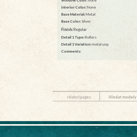
Window Color:
none
Interior Color:
None
Base Material:
Metal
Base Color:
Silver
Finish:
Regular
Detail 1 Type:
Rollers
Detail 1 Variation:
metal unp.
Comments:
related pages:
Hledat modely