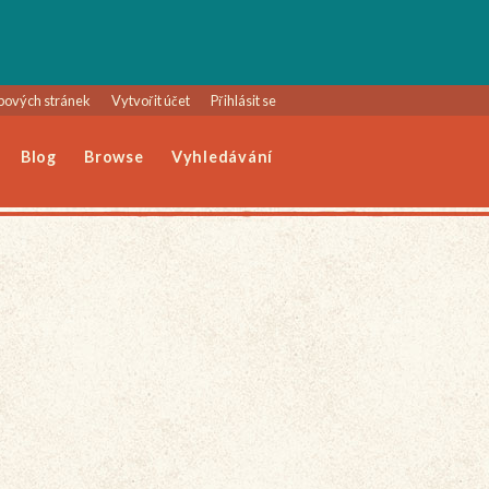
bových stránek
Vytvořit účet
Přihlásit se
Blog
Browse
Vyhledávání