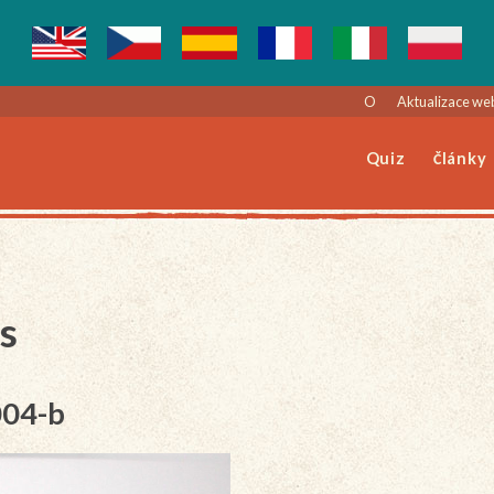
O
Aktualizace we
Quiz
Články
s
004-b