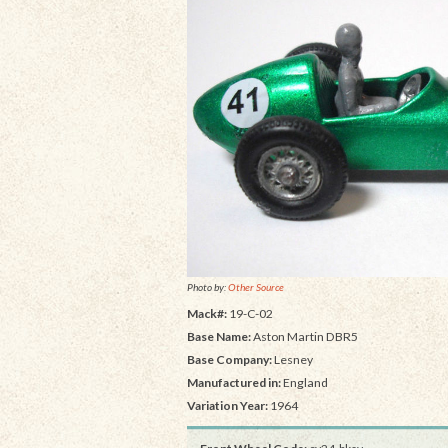
Photo by:
Other Source
Mack#:
19-C-02
Base Name:
Aston Martin DBR5
Base Company:
Lesney
Manufactured in:
England
Variation Year:
1964