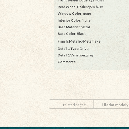
Front Wheel Code:
cy24-bksv
Rear Wheel Code:
cy24-bksv
Window Color:
none
Interior Color:
None
Base Material:
Metal
Base Color:
Black
Finish:
Metallic/Metalflake
Detail 1 Type:
Driver
Detail 1 Variation:
grey
Comments:
related pages:
Hledat modely