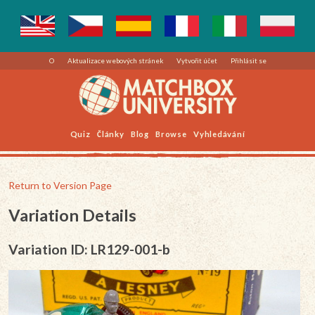
O
Aktualizace webových stránek
Vytvořit účet
Přihlásit se
Quiz
Články
Blog
Browse
Vyhledávání
Return to Version Page
Variation Details
Variation ID: LR129-001-b