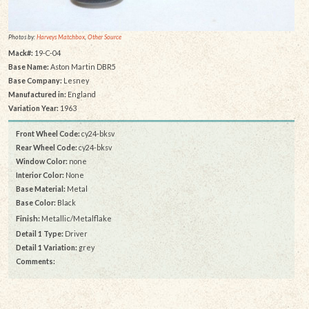
Photos by:
Harveys Matchbox
,
Other Source
Mack#:
19-C-04
Base Name:
Aston Martin DBR5
Base Company:
Lesney
Manufactured in:
England
Variation Year:
1963
Front Wheel Code:
cy24-bksv
Rear Wheel Code:
cy24-bksv
Window Color:
none
Interior Color:
None
Base Material:
Metal
Base Color:
Black
Finish:
Metallic/Metalflake
Detail 1 Type:
Driver
Detail 1 Variation:
grey
Comments: