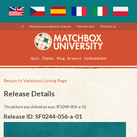
O
Aktualizace webových stránek
Vytvořit účet
Přihlásit se
Quiz
Články
Blog
Browse
Vyhledávání
Return to Variations Listing Page
Release Details
The picture you clicked on was: SF0244-056-a-01
Release ID: SF0244-056-a-01