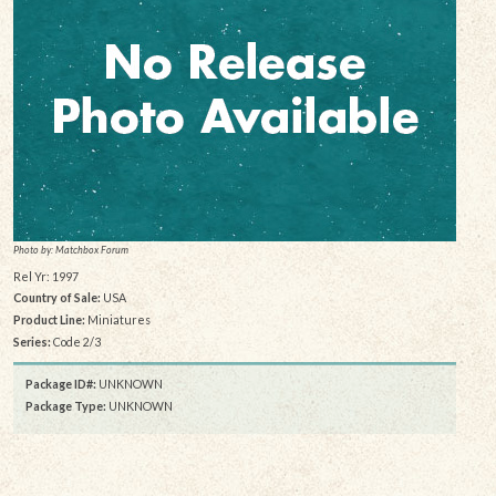
Photo by: Matchbox Forum
Rel Yr: 1997
Country of Sale:
USA
Product Line:
Miniatures
Series:
Code 2/3
Package ID#:
UNKNOWN
Package Type:
UNKNOWN