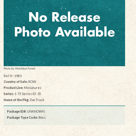
Photo by: Matchbox Forum
Rel Yr: 1983
Country of Sale:
ROW
Product Line:
Miniatures
Series:
1-75 Series ID: 35
Name of the Pkg:
Zoo Truck
Package ID#:
UNKNOWN
Package Type Code:
Box L