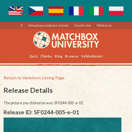
O
Aktualizace webových stránek
Vytvořit účet
Přihlásit se
Quiz
Články
Blog
Browse
Vyhledávání
Return to Variations Listing Page
Release Details
The picture you clicked on was: SF0244-005-e-01
Release ID: SF0244-005-e-01