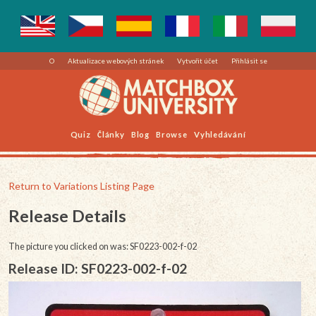
O
Aktualizace webových stránek
Vytvořit účet
Přihlásit se
Quiz
Články
Blog
Browse
Vyhledávání
Return to Variations Listing Page
Release Details
The picture you clicked on was: SF0223-002-f-02
Release ID: SF0223-002-f-02