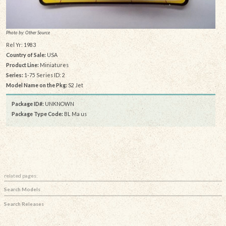
Photo by: Other Source
Rel Yr: 1983
Country of Sale:
USA
Product Line:
Miniatures
Series:
1-75 Series ID: 2
Model Name on the Pkg:
S2 Jet
Package ID#:
UNKNOWN
Package Type Code:
BL Ma us
related pages:
Search Models
Search Releases