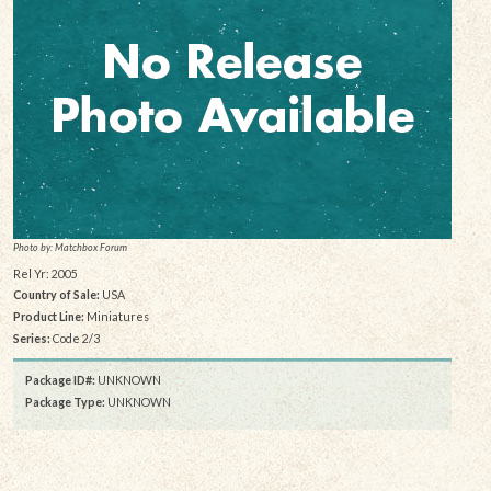
Photo by: Matchbox Forum
Rel Yr: 2005
Country of Sale:
USA
Product Line:
Miniatures
Series:
Code 2/3
Package ID#:
UNKNOWN
Package Type:
UNKNOWN