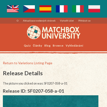
O
Aktualizace webových stránek
Vytvořit účet
Přihlásit se
Quiz
Články
Blog
Browse
Vyhledávání
Return to Variations Listing Page
Release Details
The picture you clicked on was: SF0207-058-a-01
Release ID: SF0207-058-a-01