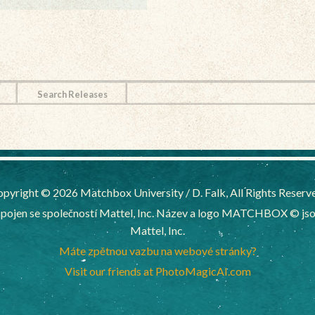
Search Releases
pyright © 2026 Matchbox University / D. Falk, All Rights Reserv
ojen se společností Mattel, Inc. Název a logo MATCHBOX © jsou
Mattel, Inc.
Máte zpětnou vazbu na webové stránky?
Visit our friends at PhotoMagicAI.com