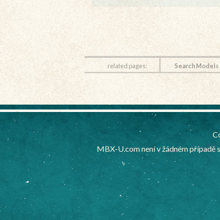
related pages:
Search Models
Co
MBX-U.com není v žádném případě sp