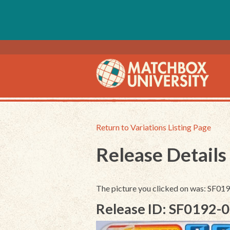
Return to Variations Listing Page
Release Details
The picture you clicked on was: SF0
Release ID: SF0192-