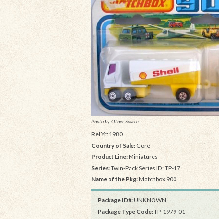
Photo by: Other Source
Rel Yr: 1980
Country of Sale:
Core
Product Line:
Miniatures
Series:
Twin-Pack Series ID: TP-17
Name of the Pkg:
Matchbox 900
Package ID#:
UNKNOWN
Package Type Code:
TP-1979-01