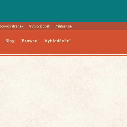
bových stránek
Vytvořit účet
Přihlásit se
Blog
Browse
Vyhledávání