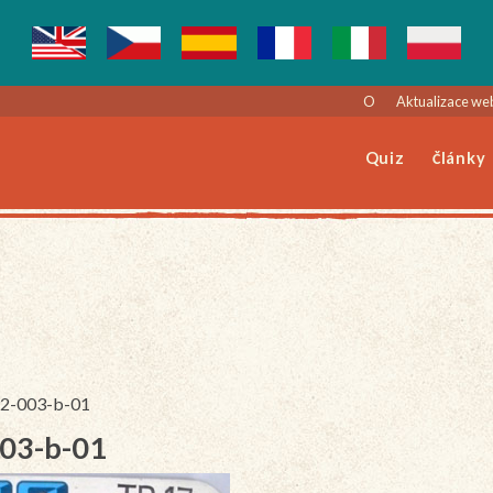
O
Aktualizace we
Quiz
Články
192-003-b-01
003-b-01