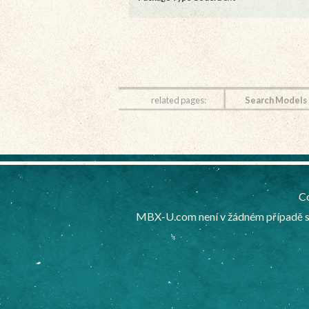
related pages:
Search Models
Co
MBX-U.com není v žádném případě sp