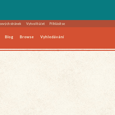
bových stránek
Vytvořit účet
Přihlásit se
Blog
Browse
Vyhledávání