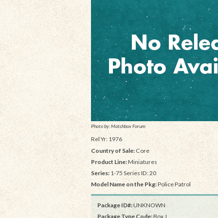
Photo by: Matchbox Forum
Rel Yr: 1976
Country of Sale:
Core
Product Line:
Miniatures
Series:
1-75 Series ID: 20
Model Name on the Pkg:
Police Patrol
Package ID#:
UNKNOWN
Package Type Code:
Box J