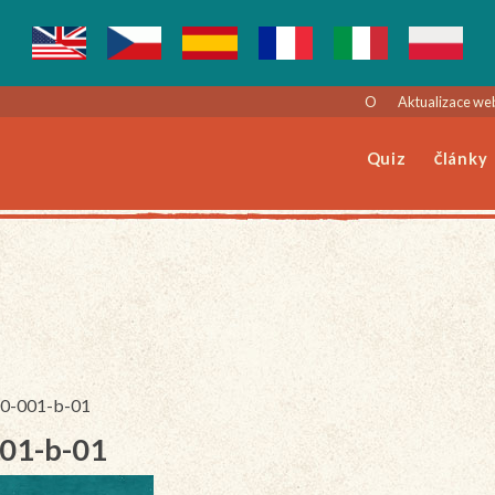
O
Aktualizace we
Quiz
Články
140-001-b-01
001-b-01