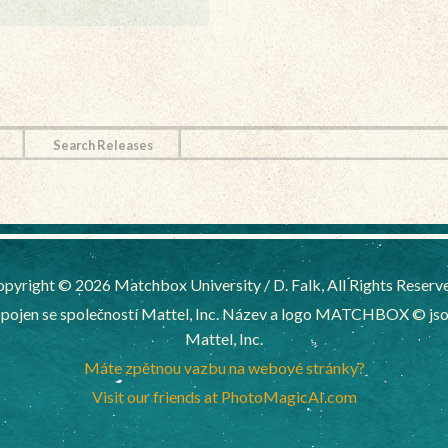
Search Releases
pyright © 2026 Matchbox University / D. Falk, All Rights Reserv
ojen se společností Mattel, Inc. Název a logo MATCHBOX © jsou
Mattel, Inc.
Máte zpětnou vazbu na webové stránky?
Visit our friends at PhotoMagicAI.com