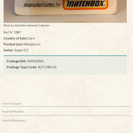
Photo by: Matchbox University Collection
Rel Yr: 1987
Country of Sale:
Core
Product Line:
Miniatures
Series:
Super GT
Package ID#:
UNKNOWN
Package Type Code:
SGT-1986-01
related pages:
Search Models
Search Releases