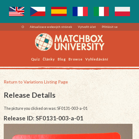
O
Aktualizace webových stránek
Vytvořit účet
Přihlásit se
Quiz
Články
Blog
Browse
Vyhledávání
Return to Variations Listing Page
Release Details
The picture you clicked on was: SF0131-003-a-01
Release ID: SF0131-003-a-01