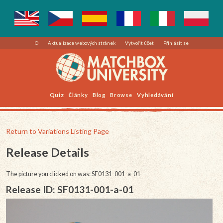
O
Aktualizace webových stránek
Vytvořit účet
Přihlásit se
Quiz
Články
Blog
Browse
Vyhledávání
Return to Variations Listing Page
Release Details
The picture you clicked on was: SF0131-001-a-01
Release ID: SF0131-001-a-01