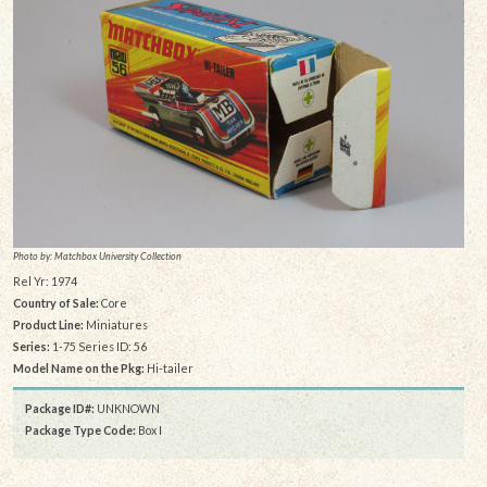
Photo by: Matchbox University Collection
Rel Yr: 1974
Country of Sale:
Core
Product Line:
Miniatures
Series:
1-75 Series ID: 56
Model Name on the Pkg:
Hi-tailer
Package ID#:
UNKNOWN
Package Type Code:
Box I