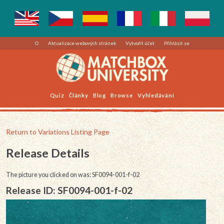
O
Aktualizace webových stránek
Vytvořit účet
Přihlásit se
Quiz
Články
Blog
Browse
Vyhledávání
Return to Variations Listing Page
Release Details
The picture you clicked on was: SF0094-001-f-02
Release ID: SF0094-001-f-02