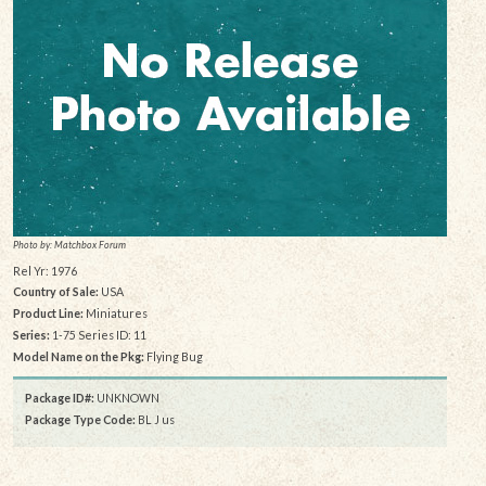
Photo by: Matchbox Forum
Rel Yr: 1976
Country of Sale:
USA
Product Line:
Miniatures
Series:
1-75 Series ID: 11
Model Name on the Pkg:
Flying Bug
Package ID#:
UNKNOWN
Package Type Code:
BL J us