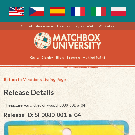
O
Aktualizace webových stránek
Vytvořit účet
Přihlásit se
Quiz
Články
Blog
Browse
Vyhledávání
Return to Variations Listing Page
Release Details
The picture you clicked on was: SF0080-001-a-04
Release ID: SF0080-001-a-04