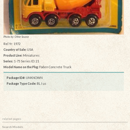
Photo by: Other Source
Rel Yr: 1972
Country of Sale:
USA
Product Line:
Miniatures
Series:
1-75 Series ID: 21
Model Name on the Pkg:
Foden Concrete Truck
Package ID#:
UNKNOWN
Package Type Code:
BL I us
related pages:
Search Models