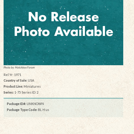
Photo by: Matchbox Forum
Rel Yr: 1971
Country of Sale:
USA
Product Line:
Miniatures
Series:
1-75 Series ID: 2
Package ID#:
UNKNOWN
Package Type Code:
BL H us