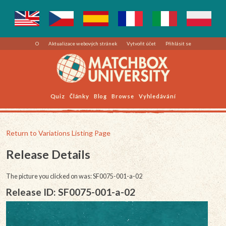
O
Aktualizace webových stránek
Vytvořit účet
Přihlásit se
Quiz
Články
Blog
Browse
Vyhledávání
Return to Variations Listing Page
Release Details
The picture you clicked on was: SF0075-001-a-02
Release ID: SF0075-001-a-02