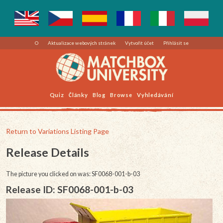
O
Aktualizace webových stránek
Vytvořit účet
Přihlásit se
Quiz
Články
Blog
Browse
Vyhledávání
Return to Variations Listing Page
Release Details
The picture you clicked on was: SF0068-001-b-03
Release ID: SF0068-001-b-03