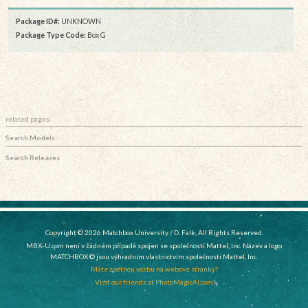
Package ID#:
UNKNOWN
Package Type Code:
Box G
related pages:
Search Models
Search Releases
Copyright © 2026 Matchbox University / D. Falk, All Rights Reserved.
MBX-U.com není v žádném případě spojen se společností Mattel, Inc. Název a logo
MATCHBOX © jsou výhradním vlastnictvím společnosti Mattel, Inc.
Máte zpětnou vazbu na webové stránky?
Visit our friends at PhotoMagicAI.com