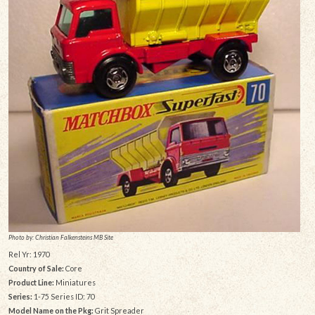
Photo by: Christian Falkensteins MB Site
Rel Yr: 1970
Country of Sale:
Core
Product Line:
Miniatures
Series:
1-75 Series ID: 70
Model Name on the Pkg:
Grit Spreader