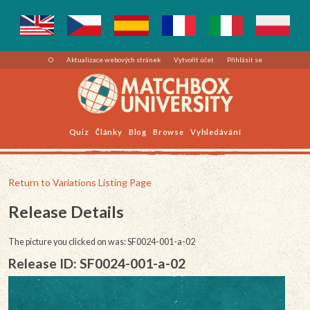
O
Aktualizace webových stránek
Vytvořit účet
Přihlásit se
Quiz
Články
Blog
Browse
Vyhledávání
Return to Variations Listing Page
Release Details
The picture you clicked on was: SF0024-001-a-02
Release ID: SF0024-001-a-02