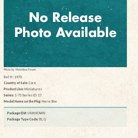
Photo by: Matchbox Forum
Rel Yr: 1970
Country of Sale:
Core
Product Line:
Miniatures
Series:
1-75 Series ID: 17
Model Name on the Pkg:
Horse Box
Package ID#:
UNKNOWN
Package Type Code:
BL G