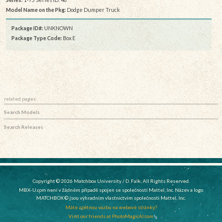
Model Name on the Pkg:
Dodge Dumper Truck
Package ID#:
UNKNOWN
Package Type Code:
Box E
related pages:
Search Models
Search Releases
Copyright © 2026 Matchbox University / D. Falk, All Rights Reserved.
MBX-U.com není v žádném případě spojen se společností Mattel, Inc. Název a logo
MATCHBOX © jsou výhradním vlastnictvím společnosti Mattel, Inc.
Máte zpětnou vazbu na webové stránky?
Visit our friends at PhotoMagicAI.com