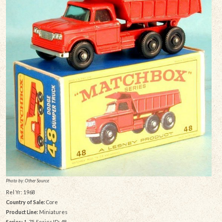
Photo by: Other Source
Rel Yr: 1968
Country of Sale:
Core
Product Line:
Miniatures
Series:
1-75 Series ID: 48