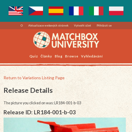
O
Aktualizace webových stránek
Vytvořit účet
Přihlásit se
Quiz
Články
Blog
Browse
Vyhledávání
Return to Variations Listing Page
Release Details
The picture you clicked on was: LR184-001-b-03
Release ID: LR184-001-b-03