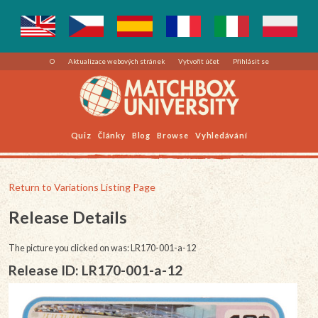
O
Aktualizace webových stránek
Vytvořit účet
Přihlásit se
Quiz
Články
Blog
Browse
Vyhledávání
Return to Variations Listing Page
Release Details
The picture you clicked on was: LR170-001-a-12
Release ID: LR170-001-a-12