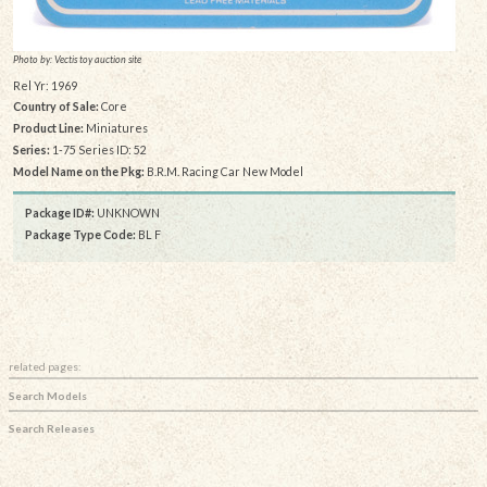
Photo by: Vectis toy auction site
Rel Yr: 1969
Country of Sale:
Core
Product Line:
Miniatures
Series:
1-75 Series ID: 52
Model Name on the Pkg:
B.R.M. Racing Car New Model
Package ID#:
UNKNOWN
Package Type Code:
BL F
related pages:
Search Models
Search Releases