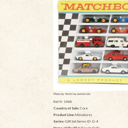
Photo by: Vectis toy auction site
Rel Yr: 1968
Country of Sale:
Core
Product Line:
Miniatures
Series:
Gift Set Series ID: G-4
Name of the Pkg:
Race'n Rally