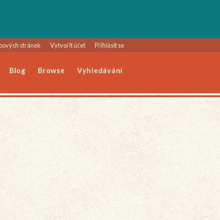
bových stránek
Vytvořit účet
Přihlásit se
Blog
Browse
Vyhledávání