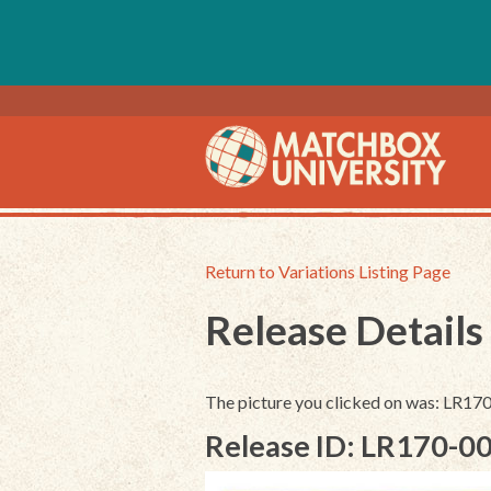
Return to Variations Listing Page
Release Details
The picture you clicked on was: LR17
Release ID: LR170-0