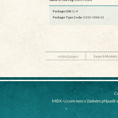
Package ID#:
G-4
Package Type Code:
GS10-1968-01
related pages:
Search Models
Co
MBX-U.com není v žádném případě sp