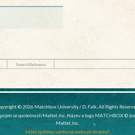
Search Releases
pyright © 2026 Matchbox University / D. Falk, All Rights Reserv
ojen se společností Mattel, Inc. Název a logo MATCHBOX © jsou
Mattel, Inc.
Máte zpětnou vazbu na webové stránky?