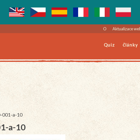
O
Aktualizace we
Quiz
Články
0-001-a-10
01-a-10