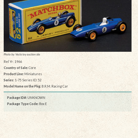
Photo by: Vectis toy auction site
Rel Yr: 1966
Country of Sale:
Core
Product Line:
Miniatures
Series:
1-75 Series ID: 52
Model Name on the Pkg:
B.R.M. Racing Car
Package ID#:
UNKNOWN
Package Type Code:
Box E