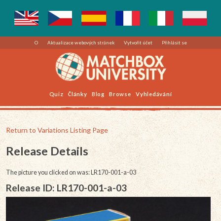
O
Aktualizace webových stránek
Vytvořit účet
Přihlásit se
Quiz
Články
Blog
Browse
Vyhledávání
Return to Variations Listing Page
Release Details
The picture you clicked on was: LR170-001-a-03
Release ID: LR170-001-a-03