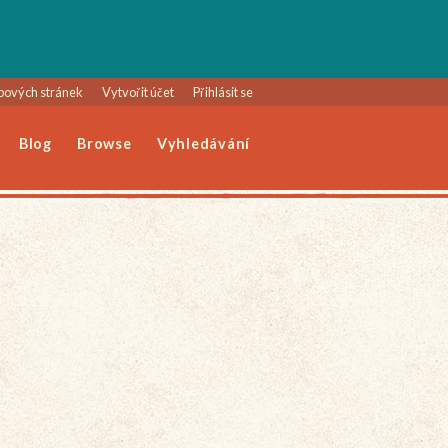
bových stránek
Vytvořit účet
Přihlásit se
Blog
Browse
Vyhledávání