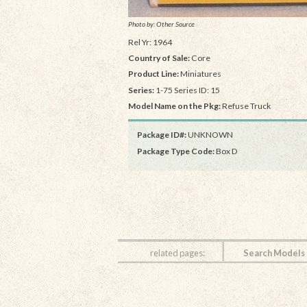
Photo by: Other Source
Rel Yr: 1964
Country of Sale:
Core
Product Line:
Miniatures
Series:
1-75 Series ID: 15
Model Name on the Pkg:
Refuse Truck
Package ID#:
UNKNOWN
Package Type Code:
Box D
related pages:
Search Models