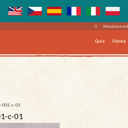
O
Aktualizace we
Quiz
Články
9-001-c-01
01-c-01