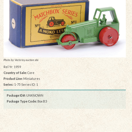
Photo by: Vectis toy auction site
Rel Yr: 1959
Country of Sale:
Core
Product Line:
Miniatures
Series:
1-75 Series ID: 1
Package ID#:
UNKNOWN
Package Type Code:
Box B3