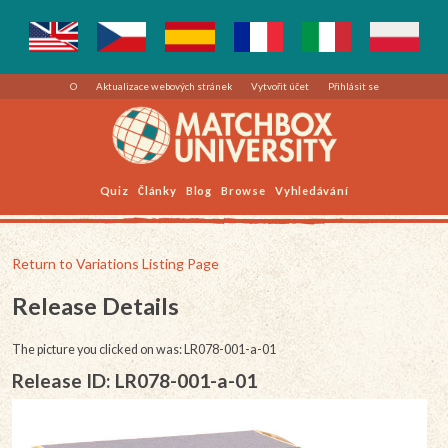
O
Aktualizace webových stránek
Vytvořit účet
Přihlásit se
Quiz
Články
Blog
Browse
Vyhledávání
Return to Variations Listing Page
Release Details
The picture you clicked on was: LR078-001-a-01
Release ID: LR078-001-a-01