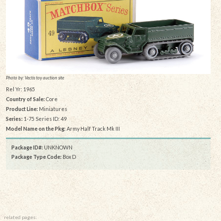
Photo by: Vectis toy auction site
Rel Yr: 1965
Country of Sale:
Core
Product Line:
Miniatures
Series:
1-75 Series ID: 49
Model Name on the Pkg:
Army Half Track Mk III
Package ID#:
UNKNOWN
Package Type Code:
Box D
related pages: