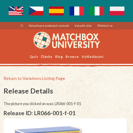
O
Aktualizace webových stránek
Vytvořit účet
Přihlásit se
Quiz
Články
Blog
Browse
Vyhledávání
Return to Variations Listing Page
Release Details
The picture you clicked on was: LR066-001-f-01
Release ID: LR066-001-f-01