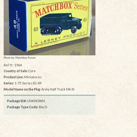
Photo by: Matchbox Forum
Rel Yr: 1964
Country of Sale:
Core
Product Line:
Miniatures
Series:
1-75 Series ID: 49
Model Name on the Pkg:
Army Half Track Mk III
Package ID#:
UNKNOWN
Package Type Code:
Box D