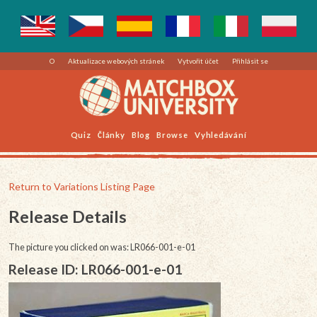
O
Aktualizace webových stránek
Vytvořit účet
Přihlásit se
Quiz
Články
Blog
Browse
Vyhledávání
Return to Variations Listing Page
Release Details
The picture you clicked on was: LR066-001-e-01
Release ID: LR066-001-e-01