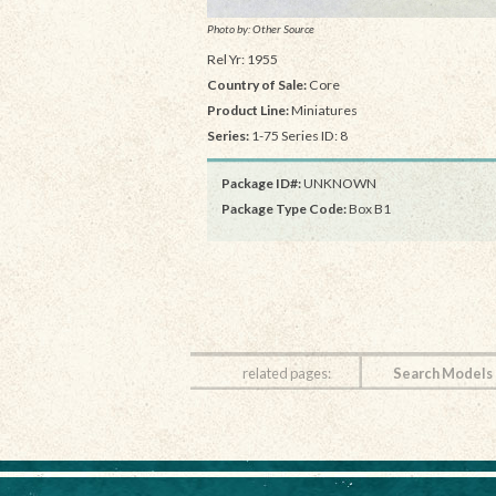
Photo by: Other Source
Rel Yr: 1955
Country of Sale:
Core
Product Line:
Miniatures
Series:
1-75 Series ID: 8
Package ID#:
UNKNOWN
Package Type Code:
Box B1
related pages:
Search Models