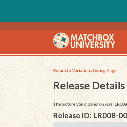
Return to Variations Listing Page
Release Details
The picture you clicked on was: LR00
Release ID: LR008-0