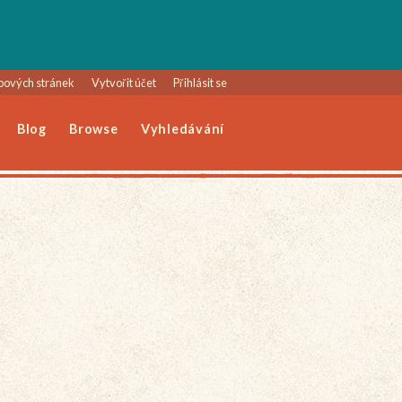
bových stránek
Vytvořit účet
Přihlásit se
Blog
Browse
Vyhledávání