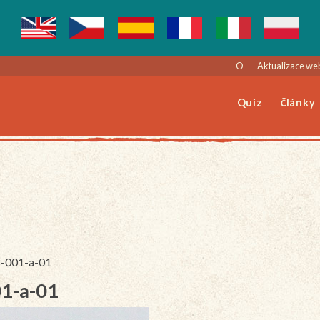
O
Aktualizace we
Quiz
Články
8-001-a-01
01-a-01