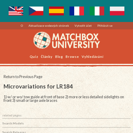
O
Aktualizace webových stránek
Vytvořit účet
Přihlásit se
Quiz
Články
Blog
Browse
Vyhledávání
Return to Previous Page
Microvariations for LR184
1) w/ or wo/ tow guide at front of base 2) more or less detailed sidelights on
front 3) small or large axle braces
related pages:
Search Models
Search Releases